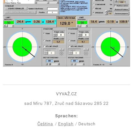
VYVAŽ.CZ
sad Míru 787, Zruč nad Sázavou 285 22
Sprachen
Čeština
English
Deutsch